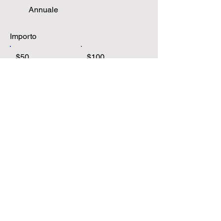
Annuale
Importo
$50
$100
$200
$1,000
Dona $50
Privacy Policy I
Consent Management &
Preferences
|
Do Not Share My
Information
|
Conditions of Use
|
Notice and Take
Down Policy
|
Website Accessibility Policy
© 2024 The content on this website is owned by us
and our licensors. Do not copy any content