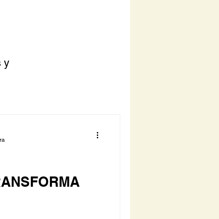
s y
ra
RANSFORMA