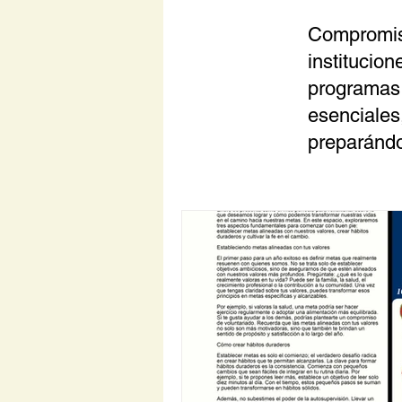
Compromiso
institucio
programas 
esenciales,
preparándo