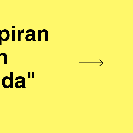
piran
n
ida"