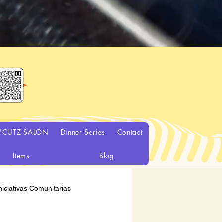
a'CUTZ SALON
Dinner Series
Contact
Items
Blog
niciativas Comunitarias