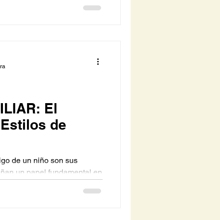
ura
LIAR: El
Estilos de
igo de un niño son sus
ñan un papel fundamental en
relacionan con el mundo. La
determina si ellos se
ivo o negativo. La ausencia
e llevar a jóvenes a buscar