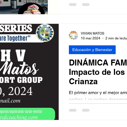
VIVIAN MATOS
10 mar 2024
2 min de lect
Educación y Bienestar
DINÁMICA FAMI
Impacto de los 
Crianza
El primer amor y el mejor am
padres. Los padres desempe
la forma en que sus hijos se 
dinámica familiar de un niño 
exponen a un ambiente posit
de ejemplos saludables pued