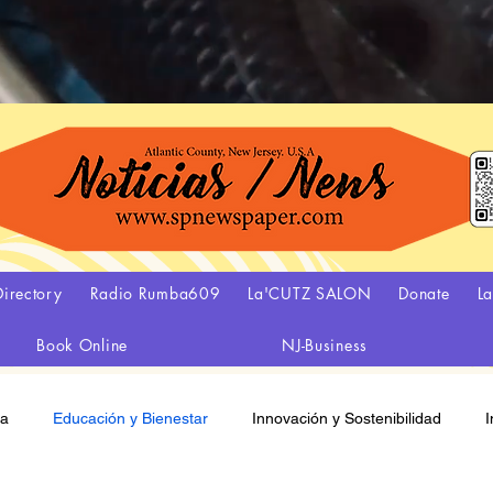
irectory
Radio Rumba609
La'CUTZ SALON
Donate
L
Book Online
NJ-Business
ca
Educación y Bienestar
Innovación y Sostenibilidad
I