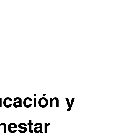
SPORT - AC United Eagles
cación y
nestar